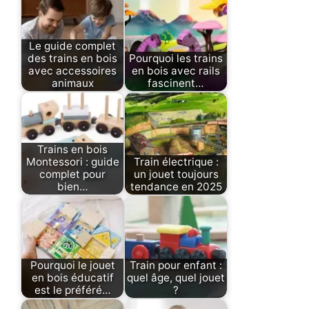
Le guide complet
des trains en bois
Pourquoi les trains
avec accessoires
en bois avec rails
animaux
fascinent…
Trains en bois
Montessori : guide
Train électrique :
complet pour
un jouet toujours
bien…
tendance en 2025
Pourquoi le jouet
Train pour enfant :
en bois éducatif
quel âge, quel jouet
est le préféré…
?