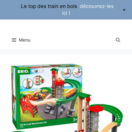
Le top des train en bois
découvrez-les
+
ici !
Aller
au
contenu
Menu