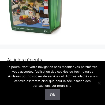
Articles récents
En poursuivant votre navigation sans modifier vos paramètres,
vous acceptez l'utilisation des cookies ou technologies
Train Oxybul compatible Brio : peut-on vraiment
similaires pour disposer de services et d'offres adaptés à vos
les mélanger ?
centres d'intérêts ainsi que pour la sécurisation des
transactions sur notre site.
Pourquoi choisir des trains en bois avec
locomotive à vapeur pour les enfants ?
Ok
Trains en bois Montessori : guide complet pour