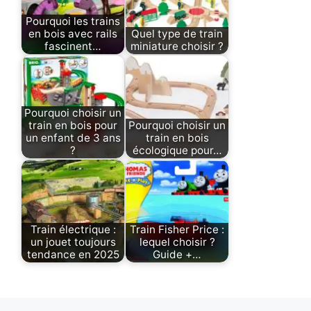
Pourquoi les trains
en bois avec rails
Quel type de train
fascinent…
miniature choisir ?
Pourquoi choisir un
train en bois pour
Pourquoi choisir un
un enfant de 3 ans
train en bois
?
écologique pour…
Train électrique :
Train Fisher Price :
un jouet toujours
lequel choisir ?
tendance en 2025
Guide +…