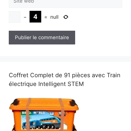
web
−
=
null
Coffret Complet de 91 pièces avec Train
électrique Intelligent STEM