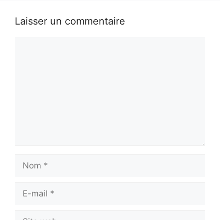
Laisser un commentaire
Commentaire
Nom
E-
mail
Site