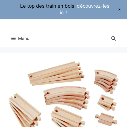
Le top des train en bois
découvrez-les
+
ici !
Aller
au
contenu
Menu