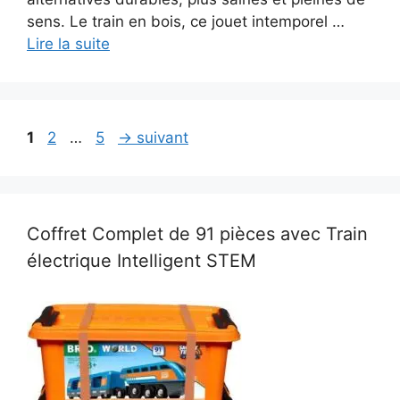
sens. Le train en bois, ce jouet intemporel …
Lire la suite
Page
Page
Page
1
2
…
5
→
suivant
Coffret Complet de 91 pièces avec Train
électrique Intelligent STEM