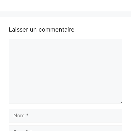
Laisser un commentaire
Commentaire
Nom
E-