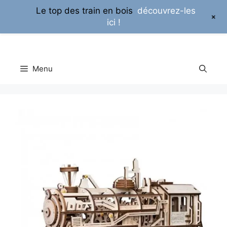
Le top des train en bois
découvrez-les
+
ici !
Aller
au
contenu
Menu