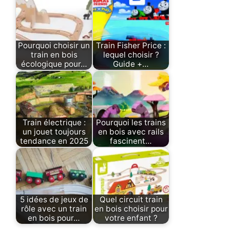
Pourquoi choisir un
Train Fisher Price :
train en bois
lequel choisir ?
écologique pour…
Guide +…
Train électrique :
Pourquoi les trains
un jouet toujours
en bois avec rails
tendance en 2025
fascinent…
5 idées de jeux de
Quel circuit train
rôle avec un train
en bois choisir pour
en bois pour…
votre enfant ?