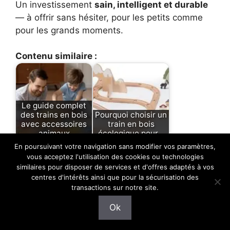
Un investissement
sain, intelligent et durable
— à offrir sans hésiter, pour les petits comme
pour les grands moments.
Contenu similaire :
Le guide complet
des trains en bois
Pourquoi choisir un
avec accessoires
train en bois
animaux
écologique pour…
En poursuivant votre navigation sans modifier vos paramètres,
vous acceptez l'utilisation des cookies ou technologies
similaires pour disposer de services et d'offres adaptés à vos
centres d'intérêts ainsi que pour la sécurisation des
transactions sur notre site.
Pourquoi les trains
Train Fisher Price :
en bois avec rails
lequel choisir ?
Ok
fascinent…
Guide +…