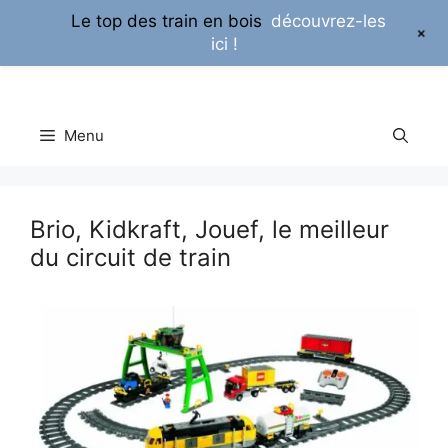
Le top des train en bois
découvrez-les
+
ici !
Aller
au
contenu
Menu
Brio, Kidkraft, Jouef, le meilleur
du circuit de train