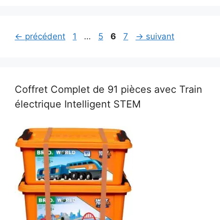
Page
Page
Page
Page
←
précédent
1
…
5
6
7
→
suivant
Coffret Complet de 91 pièces avec Train
électrique Intelligent STEM